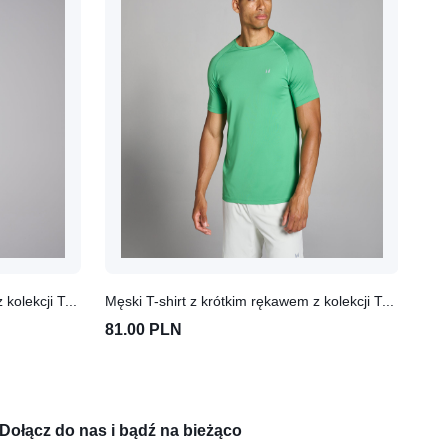
Męski T-shirt z krótkim rękawem z kolekcji Training MP (Storm)
Męski T-shirt z krótkim rękawem z kolekcji Training MP (Fresh Green)
81.00 PLN
76
Dołącz do nas i bądź na bieżąco