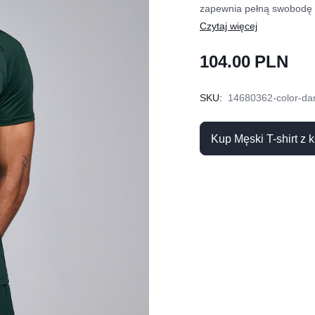
zapewnia pełną swobodę 
104.00 PLN
SKU:
14680362-color-da
Kup Męski T-shirt z 