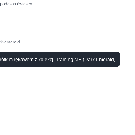
podczas ćwiczeń.
rk-emerald
krótkim rękawem z kolekcji Training MP (Dark Emerald)