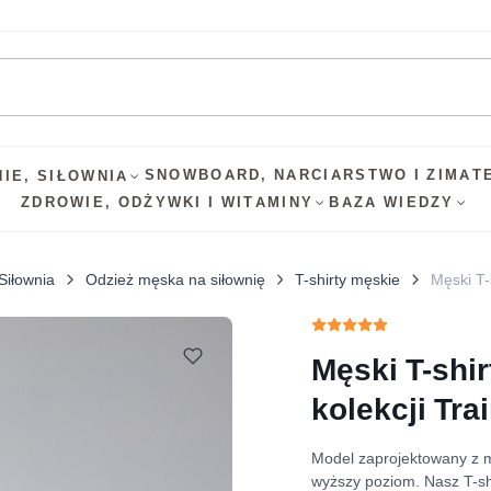
SNOWBOARD, NARCIARSTWO I ZIMA
T
NIE, SIŁOWNIA
ZDROWIE, ODŻYWKI I WITAMINY
BAZA WIEDZY
Siłownia
Odzież męska na siłownię
T-shirty męskie
Męski T-
Męski T-shir
kolekcji Tra
Model zaprojektowany z m
wyższy poziom. Nasz T-sh