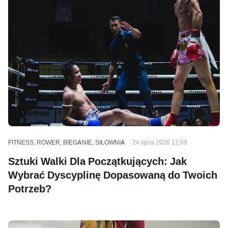
FITNESS, ROWER, BIEGANIE, SIŁOWNIA
24 lipca 2026 12:09
Sztuki Walki Dla Początkujących: Jak
Wybrać Dyscyplinę Dopasowaną do Twoich
Potrzeb?