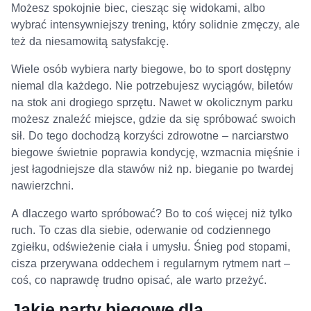
Możesz spokojnie biec, ciesząc się widokami, albo
wybrać intensywniejszy trening, który solidnie zmęczy, ale
też da niesamowitą satysfakcję.
Wiele osób wybiera narty biegowe, bo to sport dostępny
niemal dla każdego. Nie potrzebujesz wyciągów, biletów
na stok ani drogiego sprzętu. Nawet w okolicznym parku
możesz znaleźć miejsce, gdzie da się spróbować swoich
sił. Do tego dochodzą korzyści zdrowotne – narciarstwo
biegowe świetnie poprawia kondycję, wzmacnia mięśnie i
jest łagodniejsze dla stawów niż np. bieganie po twardej
nawierzchni.
A dlaczego warto spróbować? Bo to coś więcej niż tylko
ruch. To czas dla siebie, oderwanie od codziennego
zgiełku, odświeżenie ciała i umysłu. Śnieg pod stopami,
cisza przerywana oddechem i regularnym rytmem nart –
coś, co naprawdę trudno opisać, ale warto przeżyć.
Jakie narty biegowe dla